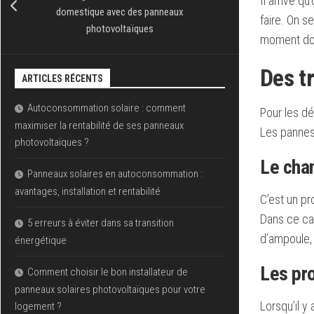
Il arrive q
domestique avec des panneaux
faire. On s
photovoltaïques
moment doit
Des t
ARTICLES RÉCENTS
Autoconsommation solaire : comment
Pour les d
maximiser la rentabilité de ses panneaux
Les pannes 
photovoltaïques ?
Le cha
Panneaux solaires en autoconsommation :
avantages, installation et rentabilité
C’est un pr
Dans ce ca
5 erreurs à éviter dans sa transition
d’ampoule, i
énergétique
Les pr
Comment choisir le bon installateur de
panneaux solaires photovoltaïques pour votre
Lorsqu’il 
logement ?