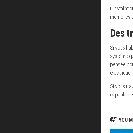
L’installat
même les tr
Des t
Si vous hab
système qu’
pensée pour
électrique,
Si vous n’a
capable de 
YOU M