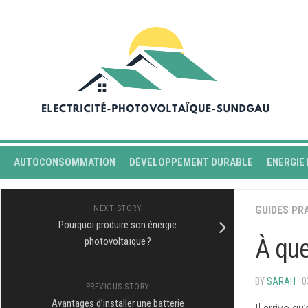
Skip
to
content
AUTOCONSOMMATION
DÉVELOPPEMENT DURABLE
ENERGIE
NEXT STORY
GUIDES PR
Pourquoi produire son énergie
À que
photovoltaïque ?
BY
SARAH
· 
PREVIOUS STORY
Avantages d’installer une batterie