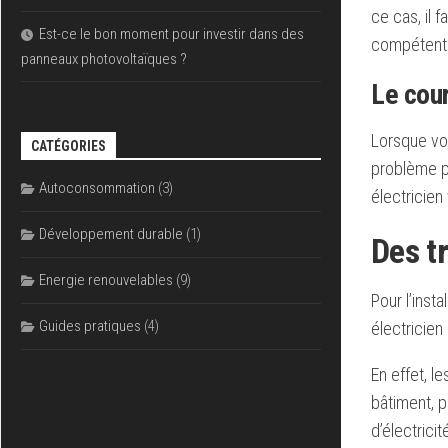
ce cas, il 
Est-ce le bon moment pour investir dans des
compétent p
panneaux photovoltaïques ?
Le cour
Lorsque vou
CATÉGORIES
problème pe
Autoconsommation
(3)
électricie
Développement durable
(1)
Des t
Energie renouvelables
(9)
Pour l’inst
Guides pratiques
(4)
électricien
En effet, l
bâtiment, p
d’électrici