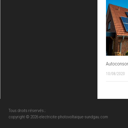
Autoconsomm
10/08/2020
Tous droits réservés ;
copyright © 2026 electricite-photovoltaique-sundgau.com