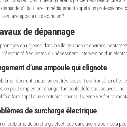
u’on soit souvent confronté à différents problèmes d’électricité à l
e demande s’il faut faire immédiatement appel à un professionnel ou
-on faire appel à un électricien ?
ravaux de dépannage
épannages en urgence dans la ville de Caen et environs, contact
d’électricité fréquentes qui nécessitent l’intervention d’un électric
ngement d’une ampoule qui clignote
oblème récurrent auquel on est très souvent confronté. En effet,
s, on peut simplement changer l’ampoule défectueuse avec une n
l faut faire appel à un électricien pour qu’il vienne vérifier l’aliment
oblèmes de surcharge électrique
y a un problème de surcharge électrique dans une maison, cela pe