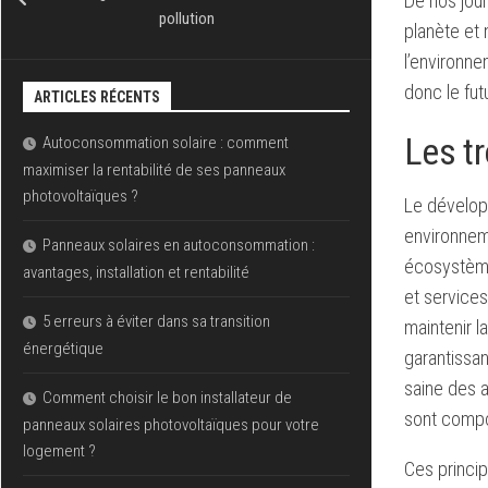
De nos jour
pollution
planète et
l’environne
donc le fut
ARTICLES RÉCENTS
Les tr
Autoconsommation solaire : comment
maximiser la rentabilité de ses panneaux
photovoltaïques ?
Le développ
environneme
Panneaux solaires en autoconsommation :
écosystèmes
avantages, installation et rentabilité
et services
5 erreurs à éviter dans sa transition
maintenir l
énergétique
garantissa
saine des 
Comment choisir le bon installateur de
sont compos
panneaux solaires photovoltaïques pour votre
logement ?
Ces princip