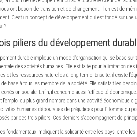
s, la notion de développement durable touche le cœur de l’actual
 nous ont besoin de transition et de changement. Il en est de mê
ment. C’est un concept de développement qui est fondé sur une uti
ur ?
ois piliers du développement durabl
ement durable implique un mode d’organisation qui se base sur trois 
ntale des activités humaines. Elle est faite pour la limitation de
 et les ressources naturelles à long terme. Ensuite, il existe l’é
 de base à tous les membre de la société. Elle satisfait les besoins
a cohésion sociale. Enfin, il concerne aussi l’efficacité économique
nt l’emploi du plus grand nombre dans une activité économique 
activités humaines dépourvues de préjudices pour l’Homme ou po
és par ces trois piliers. Ces derniers s’accompagnent de princip
es fondamentaux impliquent la solidarité entre les pays, entre le