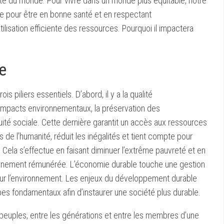
ité du monde. Pour vivre dans un monde plus équitable, notre
me pour être en bonne santé et en respectant
lisation efficiente des ressources. Pourquoi il impactera
e
piliers essentiels. D’abord, il y a la qualité
s impacts environnementaux, la préservation des
quité sociale. Cette dernière garantit un accès aux ressources
 de l’humanité, réduit les inégalités et tient compte pour
. Cela s’effectue en faisant diminuer l’extrême pauvreté et en
dignement rémunérée. L’économie durable touche une gestion
ur l’environnement. Les enjeux du développement durable
es fondamentaux afin d’instaurer une société plus durable.
s peuples, entre les générations et entre les membres d’une