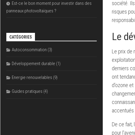
société. Il
Est-ce le bon moment pour investir dans des
panneaux photovoltaïques ?
risques pou
responsabi
Le dé
CATÉGORIES
Autoconsommation
(3)
Le prix de 
exploitatio
Développement durable
(1)
derniers co
ont tendan
Energie renouvelables
(9)
d’ozone et
Guides pratiques
(4)
changements
connaissan
accentués 
De ce fait,
pour l’aven