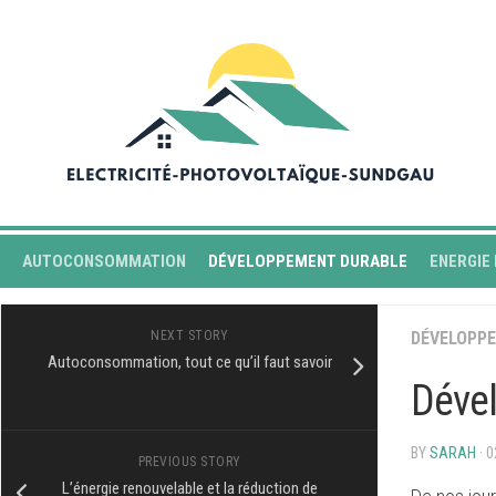
Skip
to
content
AUTOCONSOMMATION
DÉVELOPPEMENT DURABLE
ENERGIE
NEXT STORY
DÉVELOPP
Autoconsommation, tout ce qu’il faut savoir
Dével
BY
SARAH
· 
PREVIOUS STORY
L’énergie renouvelable et la réduction de