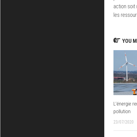
action soit
les ressou
YOU M
L’énergie re
pollution
23/07/2020