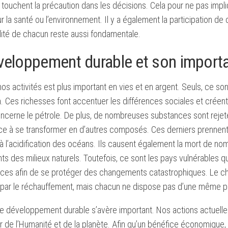
s touchent la précaution dans les décisions. Cela pour ne pas impliq
r la santé ou l’environnement. Il y a également la participation de
lité de chacun reste aussi fondamentale.
veloppement durable et son importa
nos activités est plus important en vies et en argent. Seuls, ce son
n. Ces richesses font accentuer les différences sociales et crée
ncerne le pétrole. De plus, de nombreuses substances sont rejetée
ce à se transformer en d’autres composés. Ces derniers prennent 
 à l’acidification des océans. Ils causent également la mort de 
 des milieux naturels. Toutefois, ce sont les pays vulnérables q
ces afin de se protéger des changements catastrophiques. Le cha
par le réchauffement, mais chacun ne dispose pas d’une même pr
 le développement durable s’avère important. Nos actions actuelle
ir de l’Humanité et de la planète. Afin qu’un bénéfice économique, 