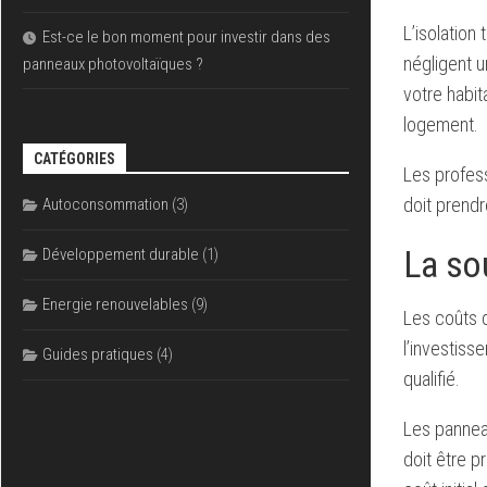
L’isolation
Est-ce le bon moment pour investir dans des
négligent u
panneaux photovoltaïques ?
votre habit
logement.
CATÉGORIES
Les profes
doit prendr
Autoconsommation
(3)
La so
Développement durable
(1)
Energie renouvelables
(9)
Les coûts d
l’investiss
Guides pratiques
(4)
qualifié.
Les pannea
doit être p