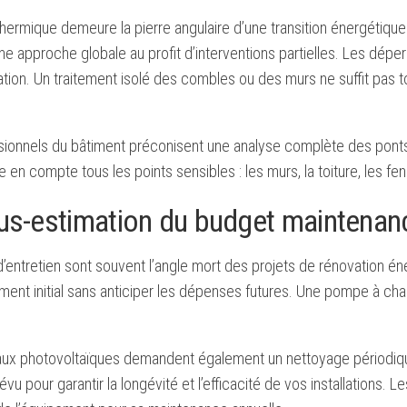
 thermique demeure la pierre angulaire d’une transition énergétiq
ne approche globale au profit d’interventions partielles. Les dépe
ation. Un traitement isolé des combles ou des murs ne suffit pas 
sionnels du bâtiment préconisent une analyse complète des ponts
e en compte tous les points sensibles : les murs, la toiture, les fe
us-estimation du budget maintenan
’entretien sont souvent l’angle mort des projets de rénovation éner
ement initial sans anticiper les dépenses futures. Une pompe à cha
ux photovoltaïques demandent également un nettoyage périodique
révu pour garantir la longévité et l’efficacité de vos installation