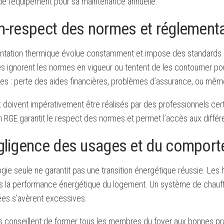
l de l’équipement pour sa maintenance annuelle.
n-respect des normes et réglement
ntation thermique évolue constamment et impose des standards str
es ignorent les normes en vigueur ou tentent de les contourner p
es : perte des aides financières, problèmes d’assurance, ou mêm
 doivent impérativement être réalisés par des professionnels cer
on RGE garantit le respect des normes et permet l’accès aux diff
gligence des usages et du compor
ogie seule ne garantit pas une transition énergétique réussie. L
s la performance énergétique du logement. Un système de chauffag
s s’avèrent excessives.
s conseillent de former tous les membres du foyer aux bonnes p