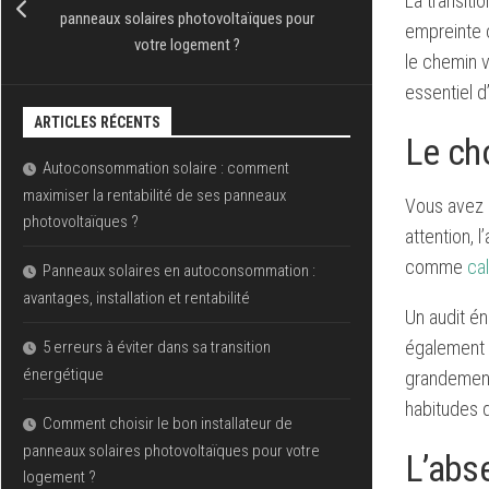
La transiti
panneaux solaires photovoltaïques pour
empreinte 
votre logement ?
le chemin 
essentiel d’
ARTICLES RÉCENTS
Le ch
Autoconsommation solaire : comment
maximiser la rentabilité de ses panneaux
Vous avez 
photovoltaïques ?
attention, 
comme
ca
Panneaux solaires en autoconsommation :
avantages, installation et rentabilité
Un audit én
également 
5 erreurs à éviter dans sa transition
énergétique
grandement 
habitudes 
Comment choisir le bon installateur de
panneaux solaires photovoltaïques pour votre
L’abse
logement ?