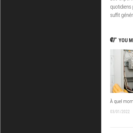
quotidiens
suffit géné
YOU M
À quel mome
03/01/2022