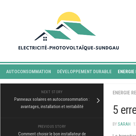
Skip
to
content
AUTOCONSOMMATION
DÉVELOPPEMENT DURABLE
ENERGIE
NEXT STORY
ENERGIE R
Panneaux solaires en autoconsommation :
5 err
avantages, installation et rentabilité
BY
SARAH
· 
PREVIOUS STORY
Comment choisir le bon installateur de