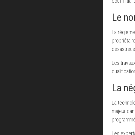
coût initia
Le no
La régleme
propriétair
désastreus
Les travaux
qualificati
La né
La technol
majeur dan
programmée
Les expert